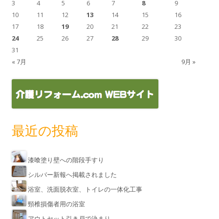
3
4
5
6
7
8
9
10
11
12
13
14
15
16
17
18
19
20
21
22
23
24
25
26
27
28
29
30
31
« 7月
9月 »
最近の投稿
漆喰塗り壁への階段手すり
シルバー新報へ掲載されました
浴室、洗面脱衣室、トイレの一体化工事
頸椎損傷者用の浴室
アウトセット引き戸で決まり