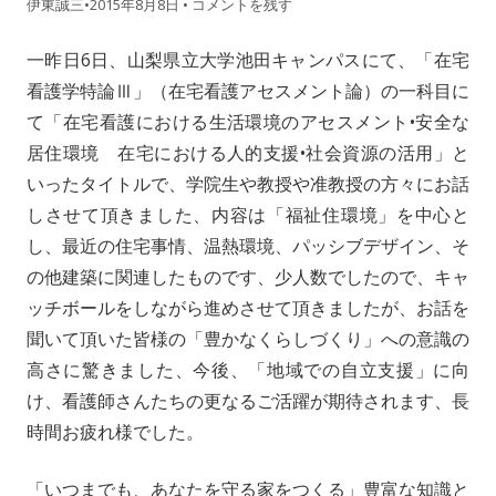
伊東誠三
•
2015年8月8日
•
コメントを残す
一昨日6日、山梨県立大学池田キャンパスにて、「在宅
看護学特論Ⅲ」（在宅看護アセスメント論）の一科目に
て「在宅看護における生活環境のアセスメント•安全な
居住環境 在宅における人的支援•社会資源の活用」と
いったタイトルで、学院生や教授や准教授の方々にお話
しさせて頂きました、内容は「福祉住環境」を中心と
し、最近の住宅事情、温熱環境、パッシブデザイン、そ
の他建築に関連したものです、少人数でしたので、キャ
ッチボールをしながら進めさせて頂きましたが、お話を
聞いて頂いた皆様の「豊かなくらしづくり」への意識の
高さに驚きました、今後、「地域での自立支援」に向
け、看護師さんたちの更なるご活躍が期待されます、長
時間お疲れ様でした。
「いつまでも、あなたを守る家をつくる」豊富な知識と