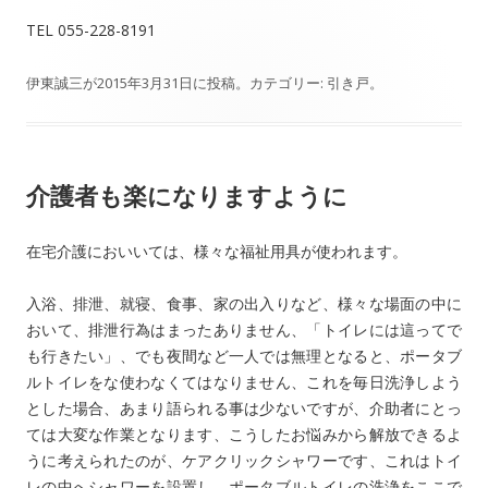
TEL 055-228-8191
伊東誠三
が
2015年3月31日
に投稿。カテゴリー:
引き戸
。
介護者も楽になりますように
在宅介護においいては、様々な福祉用具が使われます。
入浴、排泄、就寝、食事、家の出入りなど、様々な場面の中に
おいて、排泄行為はまったありません、「トイレには這ってで
も行きたい」、でも夜間など一人では無理となると、ポータブ
ルトイレをな使わなくてはなりません、これを毎日洗浄しよう
とした場合、あまり語られる事は少ないですが、介助者にとっ
ては大変な作業となります、こうしたお悩みから解放できるよ
うに考えられたのが、ケアクリックシャワーです、これはトイ
レの中へシャワーを設置し、ポータブルトイレの洗浄をここで