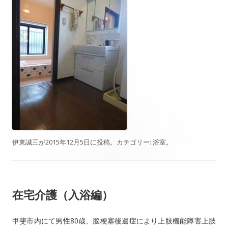
伊東誠三
が
2015年12月5日
に投稿。カテゴリー:
浴室
。
在宅介護（入浴編）
甲斐市内にて男性80歳、脳梗塞後遺症により上肢機能障害上肢