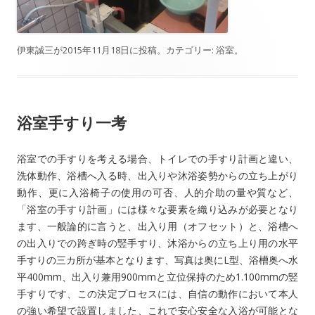
伊東誠三
が
2015年11月18日
に投稿。カテゴリー:
浴室
。
浴室手すり一考
浴室での手すりを考える場合、トイレでの手すり計画と違い、
洗体動作、浴槽へ入る時、出入りや沐浴姿勢からの立ち上がり
動作、更に入浴椅子の使用の可否、人的介助の量や質など、
「浴室の手すり計画」には様々な要素を織り込みが必要となり
ます、一般論的に言うと、出入り用（オフセット）と、浴槽へ
の出入りでの跨ぎ時の竪手すり、沐浴からの立ち上り用の水平
手すりの三カ所が基本となります、写真は奥にL型、浴槽奥へ水
平400mm、出入り兼用900mmと立位保持のため1.100mmの竪
手すりです、この決定プロセスには、自信の動作において本人
の強い希望で設置しました、これで安心安全な入浴が可能とな