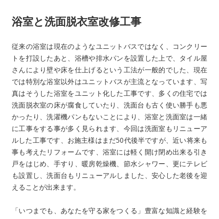
浴室と洗面脱衣室改修工事
従来の浴室は現在のようなユニットバスではなく、コンクリー
トを打設したあと、浴槽や排水パンを設置した上で、タイル屋
さんにより壁や床を仕上げるという工法が一般的でした、現在
では特別な浴室以外はユニットバスが主流となっています、写
真はそうした浴室をユニット化した工事です、多くの住宅では
洗面脱衣室の床が腐食していたり、洗面台も古く使い勝手も悪
かったり、洗濯機パンもないことにより、浴室と洗面室は一緒
に工事をする事が多く見られます、今回は洗面室もリニューア
ルした工事です、お施主様はまだ50代後半ですが、近い将来も
事も考えたリフォームです、浴室には軽く開け閉め出来る引き
戸をはじめ、手すり、暖房乾燥機、節水シャワー、更にテレビ
も設置し、洗面台もリニューアルしました、安心した老後を迎
えることが出来ます。
「いつまでも、あなたを守る家をつくる」豊富な知識と経験を