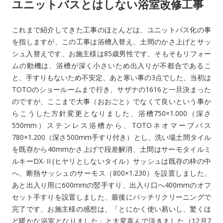
ユニットバスとはしない浴室改修工事
これまで紹介してきた工事のほとんどは、ユニットバス化の事
を指しますが、この工事は浴槽入替え、土間のかさ上げとサッ
シュ入替えです、お施主様は85歳男性です、そもそもリフォー
ムの動機は、浴槽が深く小さいため出入りが不都合であるこ
と、手すりもないため不安定、あと寒い事の3点でした、当初は
TOTOのショールームまで行き、サザナの1616と一旦決まった
のですが、ここまで大事（おおごと）でなくて良いという事か
らこうした方針変更となりました、浴槽750×1.000（深さ
550mm）ステンレス浴槽から、TOTOネオマーブバス
780×1.200（深さ500mm手すり付き）とし、洗い場土間タイル
を既存から40mmかさ上げで段差解消、土間はサーモタイルミ
ルキーDX-Ⅱ(ヒヤリとしないタイル）サッシュは既存の枠の中
へ、断熱サッシュのサーモス（800×1.230）を設置しました、
あと出入り用に600mmの竪手すり、出入り口へ400mmのオフ
セット手すりを設置しました、最後にバッチリクリーニングで
完了です、お施主様の感想は、「とにかく使い易いし、驚くほ
ど暖かな浴室となりました」と大変喜んで頂きました（12月7