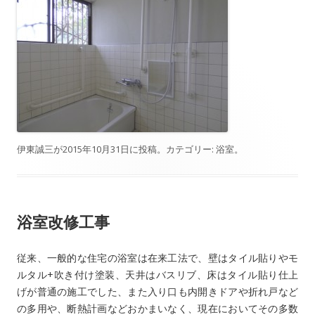
伊東誠三
が
2015年10月31日
に投稿。カテゴリー:
浴室
。
浴室改修工事
従来、一般的な住宅の浴室は在来工法で、壁はタイル貼りやモ
ルタル+吹き付け塗装、天井はバスリブ、床はタイル貼り仕上
げが普通の施工でした、また入り口も内開きドアや折れ戸など
の多用や、断熱計画などおかまいなく、現在においてその多数