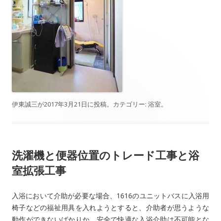
伊東誠三
が
2017年3月21日
に投稿。カテゴリー:
浴室
。
洗濯機と便器位置のトレード工事と浴
室拡張工事
入浴において介助が必要な場合、1616のユニットバスに入浴用
椅子などの福祉用具を入れようとすると、介助者が思うような
動作ができないばかりか、安全で快適な入浴介助は不可能とな