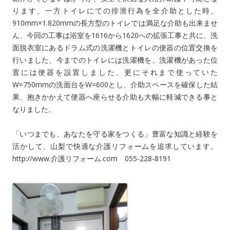
ります、一方トイレにての排泄行為を全介助とした時、
910mm×1.820mmの長方型のトイレでは満足な介助も出来ませ
ん、今回の工事は浴室を1616から1620への拡張工事と共に、洗
面脱衣室にあるドラム式の洗濯機とトイレの便器の位置交換を
行いました、今までのトイレには洗濯機を、洗濯機があった位
置には便器を設置しました、更にそれまで使っていた
W=750mmの洗面台をW=600とし、介助スペースを確保した結
果、抱きかかえて便器へ座らせる介助も大幅に軽減できる事と
なりました。
「いつまでも、あなたを守る家をつくる」豊富な知識と経験を
活かして、山梨で快適な介護リフォームを追求しています。
http://www.介護リフォーム.com 055-228-8191