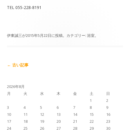
TEL 055-228-8191
伊東誠三
が
2015年5月22日
に投稿。カテゴリー:
浴室
。
記事ナビゲーション
←
古い記事
2026年8月
月
火
水
木
金
土
日
1
2
3
4
5
6
7
8
9
10
11
12
13
14
15
16
17
18
19
20
21
22
23
24
25
26
27
28
29
30