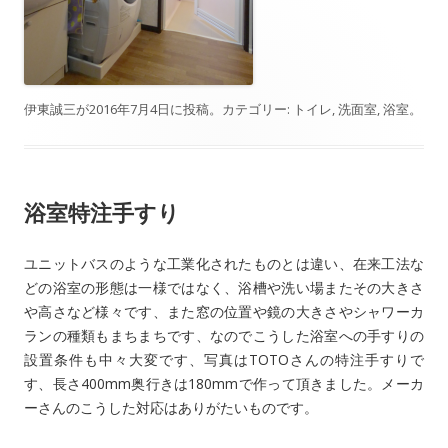
伊東誠三
が
2016年7月4日
に投稿。カテゴリー:
トイレ
,
洗面室
,
浴室
。
浴室特注手すり
ユニットバスのような工業化されたものとは違い、在来工法な
どの浴室の形態は一様ではなく、浴槽や洗い場またその大きさ
や高さなど様々です、また窓の位置や鏡の大きさやシャワーカ
ランの種類もまちまちです、なのでこうした浴室への手すりの
設置条件も中々大変です、写真はTOTOさんの特注手すりで
す、長さ400mm奥行きは180mmで作って頂きました。メーカ
ーさんのこうした対応はありがたいものです。