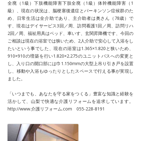
全廃（1級）下肢機能障害下肢全廃（1級）体幹機能障害（1
級）、現在の状況は、脳梗塞後遺症とパーキンソン症候群のた
め、日常生活は全介助であり、主介助者は奥さん（78歳）で
す、現在はデイサービス3回／周、訪問看護1回／周、訪問リハ
2回／周、福祉用具はベッド、車いす、玄関昇降機です、今回の
ご相談は現在の浴室では狭いため、2人介助で安心して入浴をし
たいという事でした、現在の浴室は1.365×1.820と狭いため、
910×910の増築を行い1.820×2.275のユニットバスへの変更と
し、入り口の開口部には巾1.150mmの大型上吊り引き戸を設置
し、移動や入浴もゆったりとしたスペースで行える事が実現し
ました。
「いつまでも、あなたを守る家をつくる」豊富な知識と経験を
活かして、山梨で快適な介護リフォームを追求しています。
http://www.介護リフォーム.com 055-228-8191