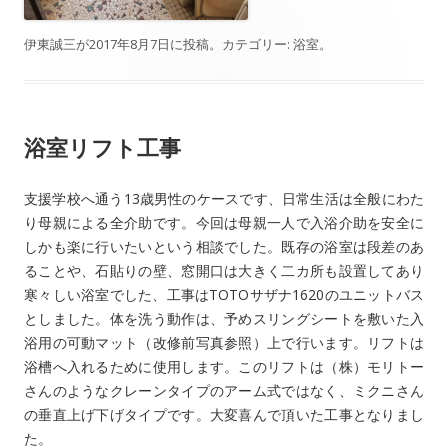
伊東誠三
が
2017年8月7日
に投稿。カテゴリー:
浴室
。
浴室リフト工事
支援学校へ通う13歳男性のケースです、日常生活は全般にわた
り母親による全介助です。今回は母親一人で入浴介助を安全に
しかも楽に行いたいという相談でした。既存の浴室は段差のあ
ることや、石貼りの壁、窓開口は大きく二カ所も設置してあり
寒々しい浴室でした、工事はTOTOサザナ1620のユニットバス
としました。体を洗う動作は、予めスリングシートを敷いた入
浴用の可動マット（改修前写真参照）上で行います。リフトは
浴槽へ入れるために使用します。このリフトは（株）モリトー
さんのようなクレーンタイプのアーム式ではなく、ミクニさん
の垂直上げ下げタイプです。大変喜んで頂いた工事となりまし
た。