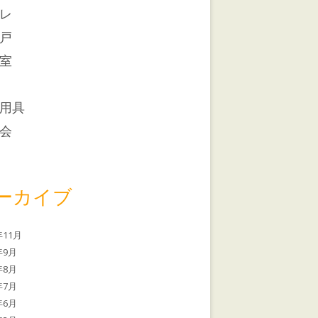
レ
戸
室
用具
会
ーカイブ
年11月
年9月
年8月
年7月
年6月