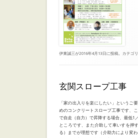
伊東誠三
が
2016年4月13日
に投稿。カテゴリ
玄関スロープ工事
「家の出入りを楽にしたい」というご要
めのコンクリートスロープ工事です、こ
で自走（自力）で昇降する場合、最低1／1
ところです、また介助して車いすを押す場合
る）までが理想です（介助力により変わ