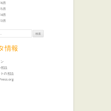
年6月
年5月
年4月
年3月
タ情報
イン
の
RSS
ントの
RSS
ress.org