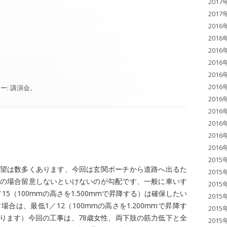
2017
2017
2016
2016
2016
2016
2016
2016
ー:
講演会
。
2016
2016
2016
2016
2016
2015
望は数多くあります、今回は玄関ポーチから道路へ出るた
2015
の場合留意しないといけないのが勾配です、一般に車いす
2015
5（100mmの高さを1.500mmで昇降する）は確保したい
2015
は、最低1／12（100mmの高さを1.200mmで昇降す
2015
ります）今回の工事は、78歳女性、両下肢の筋力低下と全
2015