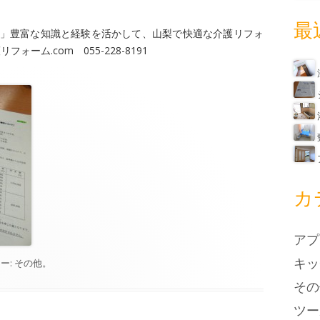
最
」豊富な知識と経験を活かして、山梨で快適な介護リフォ
フォーム.com 055-228-8191
カ
アプ
キッ
ー:
その他
。
その
ツー