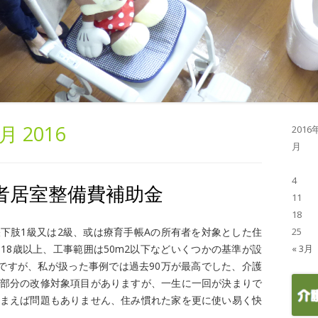
月 2016
2016
月
4
者居室整備費補助金
11
18
下肢1級又は2級、或は療育手帳Aの所有者を対象とした住
25
18歳以上、工事範囲は50m2以下などいくつかの基準が設
« 3月
円ですが、私が扱った事例では過去90万が最高でした、介護
部分の改修対象項目がありますが、一生に一回が決まりで
まえば問題もありません、住み慣れた家を更に使い易く快