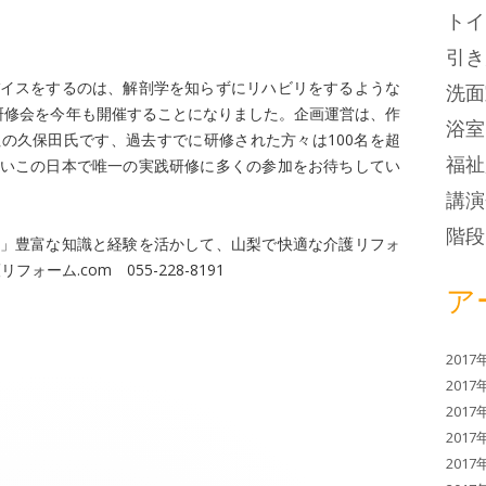
トイ
引き
イスをするのは、解剖学を知らずにリハビリをするような
洗面
研修会を今年も開催することになりました。企画運営は、作
浴室
の久保田氏です、過去すでに研修された方々は100名を超
福祉
いこの日本で唯一の実践研修に多くの参加をお待ちしてい
講演
階段
」豊富な知識と経験を活かして、山梨で快適な介護リフォ
フォーム.com 055-228-8191
ア
2017
2017
2017
2017
2017