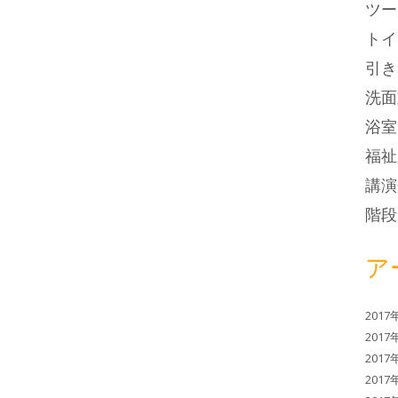
ツー
トイ
引き
洗面
浴室
福祉
講演
階段
ア
2017
2017
2017
2017