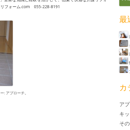
フォーム.com 055-228-8191
最
カ
ー:
アプローチ
。
アプ
キッ
その