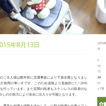
2015年8月13日
2015
月
3
10
17
のご主人様は数年前に交通事故により下肢全廃となりまし
24
介助用の車いすです、このため道路より直線的に1／20勾
31
を行っています。また玄関の段差もステンレスの段差のな
« 7月
少しの介助力により安全に出入りが可能となります。
」豊富な知識と経験を活かして、山梨で快適な介護リフォ