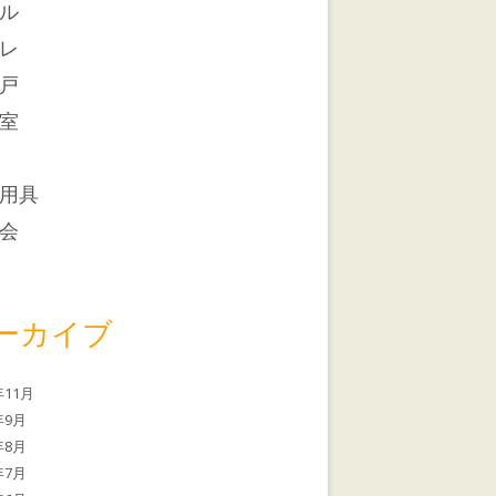
ル
レ
戸
室
用具
会
ーカイブ
年11月
年9月
年8月
年7月