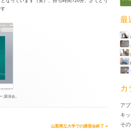
となっています（笑）、持ち時間120分、さてどう
です
最
カ
ー:
講演会
。
アプ
キッ
その
山梨県立大学での講習会終了
»