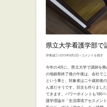
県立大学看護学部で
伊東誠三
•
2015年8月2日
•
コメントを残す
今年の4月に、県立大学で講師を
の地鎮祭終了後の午後は、会社で
という事と、対象者は二十歳前後
ん達だそうです、目次も作りまし
てきます、パワーポイントも180
護学理論Ⅲ「生活環境アセスメン