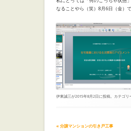
私にとっては「何のこっちゃ状態」
なることやら（笑）8月6日（金）
伊東誠三
が
2015年8月2日
に投稿。カテゴリ
記事ナビゲーション
«
分譲マンションの引き戸工事