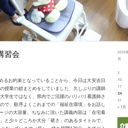
講習会
2015
月
3
10
務めるお約束となっていることから、今日は大安吉日
17
この授業の総まとめをしていました、久しぶりの講師
24
の大学生ではなく、県内でご活躍のバリバリ看護師さ
31
たので、順序よくこれまでの「福祉住環境」をお話し
« 7月
ページの大容量、ちなみに頂いた講義内容は「在宅看
ト」と少々どころか大分「硬さ」のあるタイトルで、