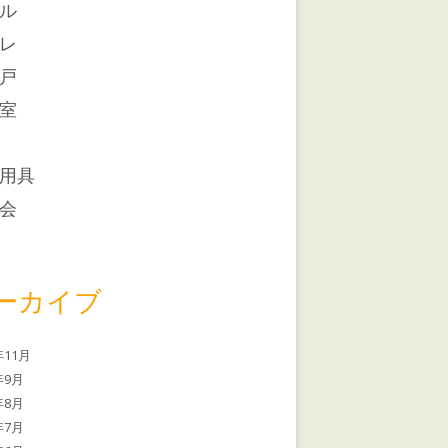
ル
レ
戸
室
用具
会
ーカイブ
年11月
年9月
年8月
年7月