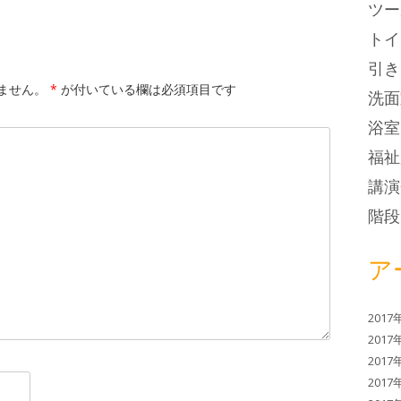
ツー
トイ
引き
ません。
*
が付いている欄は必須項目です
洗面
浴室
福祉
講演
階段
ア
2017
2017
2017
2017