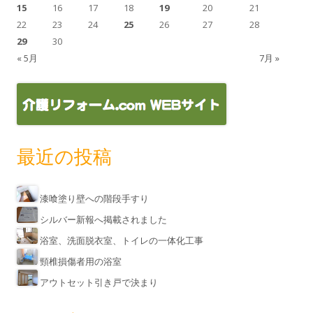
15
16
17
18
19
20
21
22
23
24
25
26
27
28
29
30
« 5月
7月 »
最近の投稿
漆喰塗り壁への階段手すり
シルバー新報へ掲載されました
浴室、洗面脱衣室、トイレの一体化工事
頸椎損傷者用の浴室
アウトセット引き戸で決まり