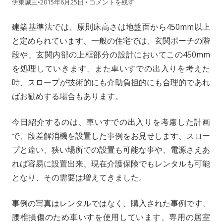
伊東誠三
•
2015年6月25日
•
コメントを残す
建築基準法では、原則床高さは地盤面から450mm以上
と定められています、一般の住宅では、玄関ポーチの階
段や、玄関内部の上框部分の設計においてこの450mm
を処理していきます、また車いすでの出入りを考えた
時、スロープが技術的にも介助負担的にも合理的であれ
ばお勧めする場合もあります。
今日紹介するのは、車いすでの出入りを考慮した計画
で、段差解消機を設置した事例をお見せします、スロー
プと違い、狭い場所での設置も可能な事や、電源さえあ
れば容易に設置出来、現在介護保険でもレンタルも可能
となり、その需要は増えてきました。
事例の写真はレンタルではなく、購入された事例です、
腰椎損傷のため車いすを使用しています、専用の居室