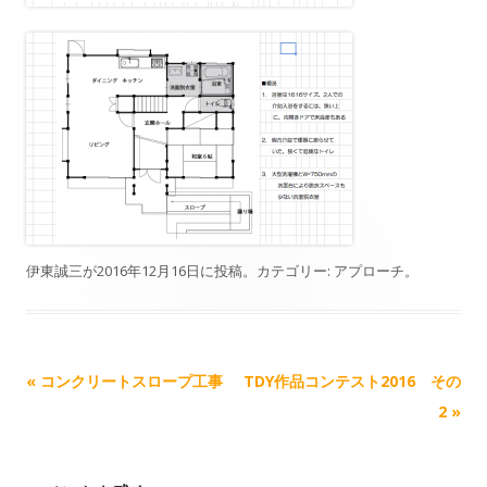
伊東誠三
が
2016年12月16日
に投稿。カテゴリー:
アプローチ
。
記事ナビゲーション
«
コンクリートスロープ工事
TDY作品コンテスト2016 その
2
»