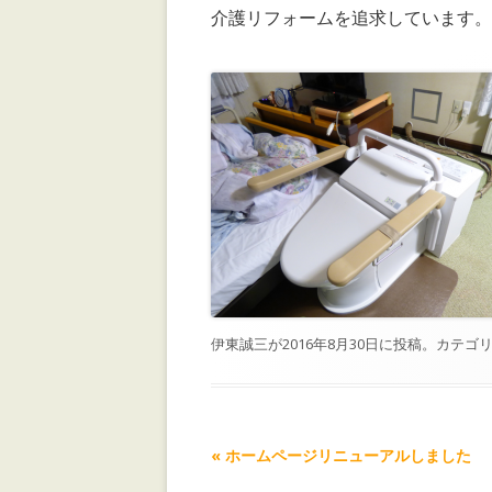
介護リフォームを追求しています。http:
伊東誠三
が
2016年8月30日
に投稿。カテゴリ
記事ナビゲーション
«
ホームページリニューアルしました