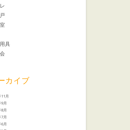
レ
戸
室
用具
会
ーカイブ
年11月
年9月
年8月
年7月
年6月