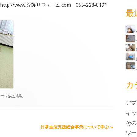
//www.介護リフォーム.com 055-228-8191
最
カ
ー:
福祉用具
。
アプ
キッ
その
日常生活支援総合事業について学ぶ
»
ツー