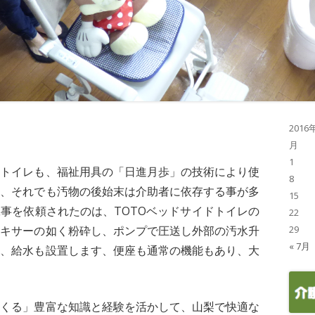
2016
月
1
ルトイレも、福祉用具の「日進月歩」の技術により使
8
す、それでも汚物の後始末は介助者に依存する事が多
15
事を依頼されたのは、TOTOベッドサイドトイレの
22
ミキサーの如く粉砕し、ポンプで圧送し外部の汚水升
29
« 7月
す、給水も設置します、便座も通常の機能もあり、大
つくる」豊富な知識と経験を活かして、山梨で快適な