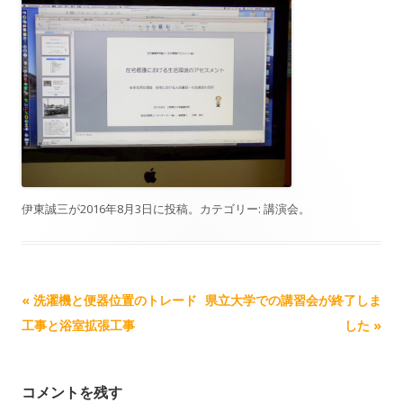
伊東誠三
が
2016年8月3日
に投稿。カテゴリー:
講演会
。
記事ナビゲーション
«
洗濯機と便器位置のトレード
県立大学での講習会が終了しま
工事と浴室拡張工事
した
»
コメントを残す