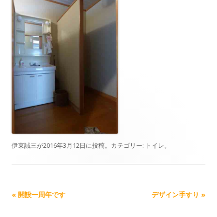
伊東誠三
が
2016年3月12日
に投稿。カテゴリー:
トイレ
。
記事ナビゲーション
«
開設一周年です
デザイン手すり
»