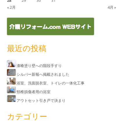
28
29
30
31
« 2月
4月 »
最近の投稿
漆喰塗り壁への階段手すり
シルバー新報へ掲載されました
浴室、洗面脱衣室、トイレの一体化工事
頸椎損傷者用の浴室
アウトセット引き戸で決まり
カテゴリー