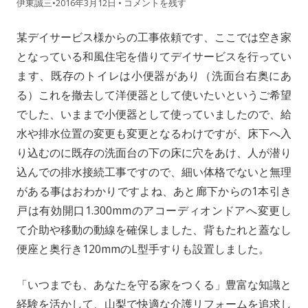
伊東誠三
•
2016年3月12日
•
コメントを残す
某デイサービス様からの工事依頼です、ここでは空き家
となっている和風住宅を借りてデイサービスを行ってい
ます、既存のトイレは小便器があり（洗面台右奥にあ
る）これを撤去して洋便器として使いたいというご希望
でした、いままで小便器として使っていましたので、給
水や排水位置の変更も変更となるわけですが、床下へ入
り込むのに既存の洗面台の下の床に穴をあけ、人が潜り
込んでの排水接続工事ですので、細い体格でないと無理
がある事はおわかりですよね、あと廊下からの1本引き
戸は有効開口1.300mmのアコーディオンドアへ変更し
て介助や移動の動線を確保しました、背もたれと蓋なし
便座と奥行き120mmのL型手すりも設置しました。
「いつまでも、あなたを守る家をつくる」豊富な知識と
経験を活かして、山梨で快適な介護リフォームを追求し