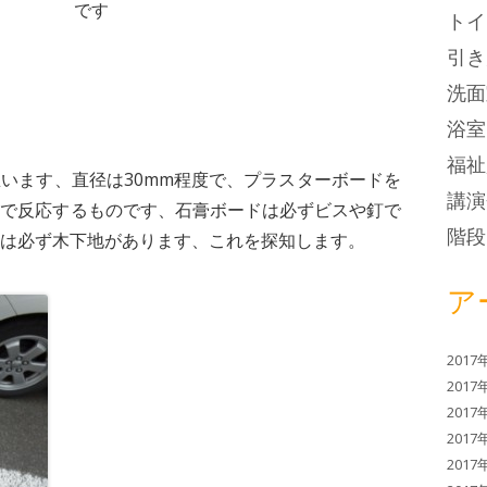
です
トイ
引き
洗面
浴室
福祉
います、直径は30mm程度で、プラスターボードを
講演
式で反応するものです、石膏ボードは必ずビスや釘で
階段
は必ず木下地があります、これを探知します。
ア
2017
2017
2017
2017
2017