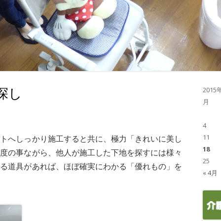
探し
2015
月
4
11
ントへしっかり施工すると共に、極力「きれいに美し
18
毎度の事ながら、他人が施工した下地を探すには様々
25
する道具があれば、ほぼ確実にわかる「優れもの」を
« 4月