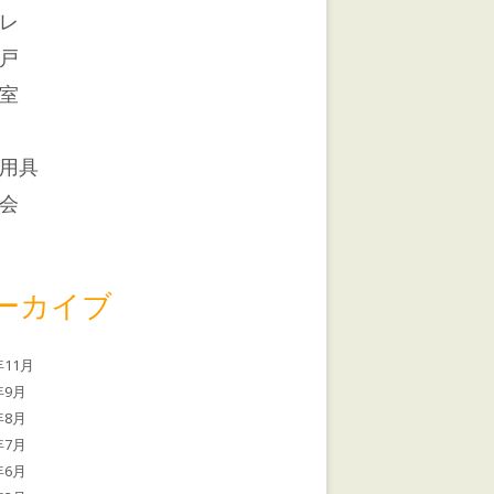
レ
戸
室
用具
会
ーカイブ
年11月
年9月
年8月
年7月
年6月