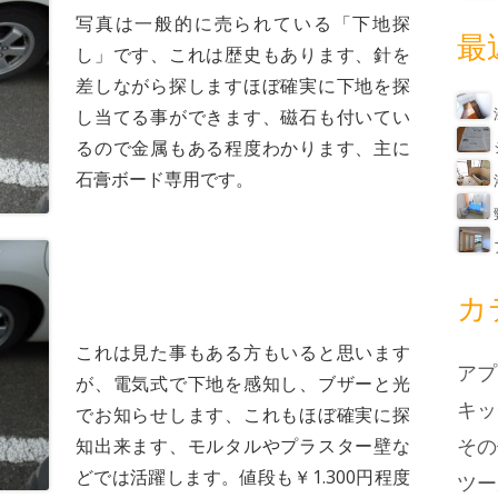
写真は一般的に売られている「下地探
最
し」です、これは歴史もあります、針を
差しながら探しますほぼ確実に下地を探
し当てる事ができます、磁石も付いてい
るので金属もある程度わかります、主に
石膏ボード専用です。
カ
これは見た事もある方もいると思います
アプ
が、電気式で下地を感知し、ブザーと光
キッ
でお知らせします、これもほぼ確実に探
その
知出来ます、モルタルやプラスター壁な
どでは活躍します。値段も￥1.300円程度
ツー