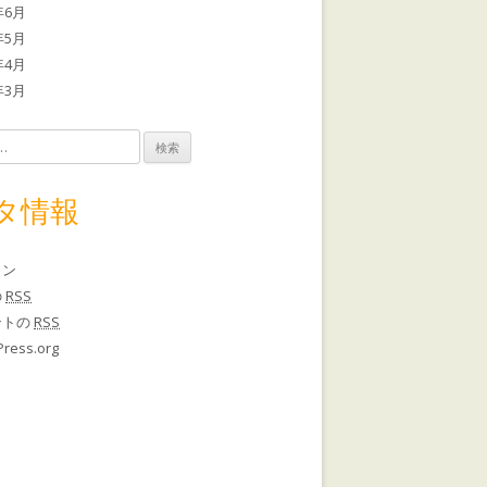
年6月
年5月
年4月
年3月
タ情報
イン
の
RSS
ントの
RSS
ress.org