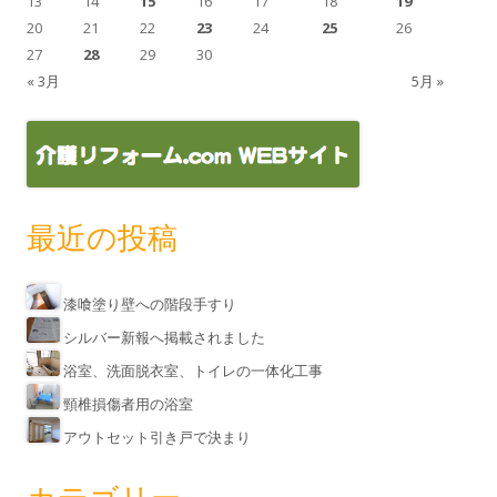
13
14
15
16
17
18
19
20
21
22
23
24
25
26
27
28
29
30
« 3月
5月 »
最近の投稿
漆喰塗り壁への階段手すり
シルバー新報へ掲載されました
浴室、洗面脱衣室、トイレの一体化工事
頸椎損傷者用の浴室
アウトセット引き戸で決まり