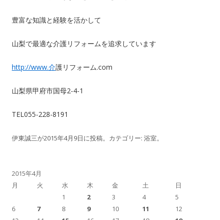
豊富な知識と経験を活かして
山梨で最適な介護リフォームを追求しています
http://www.介
護リフォーム.com
山梨県甲府市国母2-4-1
TEL055-228-8191
伊東誠三
が
2015年4月9日
に投稿。カテゴリー:
浴室
。
2015年4月
月
火
水
木
金
土
日
1
2
3
4
5
6
7
8
9
10
11
12