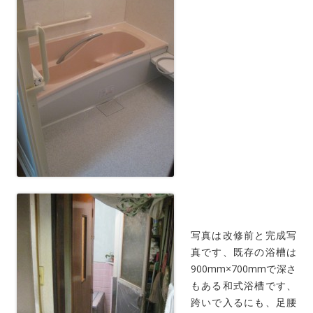
写真は改修前と完成写
真です、既存の浴槽は
900mm×700mmで深さ
もある和式浴槽です、
跨いで入るにも、足腰