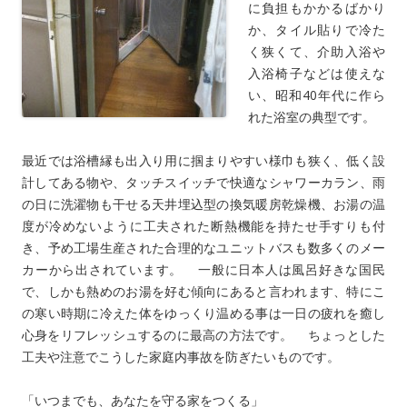
に負担もかかるばかり
か、タイル貼りで冷た
く狭くて、介助入浴や
入浴椅子などは使えな
い、昭和40年代に作ら
れた浴室の典型です。
最近では浴槽縁も出入り用に掴まりやすい様巾も狭く、低く設
計してある物や、タッチスイッチで快適なシャワーカラン、雨
の日に洗濯物も干せる天井埋込型の換気暖房乾燥機、お湯の温
度が冷めないように工夫された断熱機能を持たせ手すりも付
き、予め工場生産された合理的なユニットバスも数多くのメー
カーから出されています。 一般に日本人は風呂好きな国民
で、しかも熱めのお湯を好む傾向にあると言われます、特にこ
の寒い時期に冷えた体をゆっくり温める事は一日の疲れを癒し
心身をリフレッシュするのに最高の方法です。 ちょっとした
工夫や注意でこうした家庭内事故を防ぎたいものです。
「いつまでも、あなたを守る家をつくる」