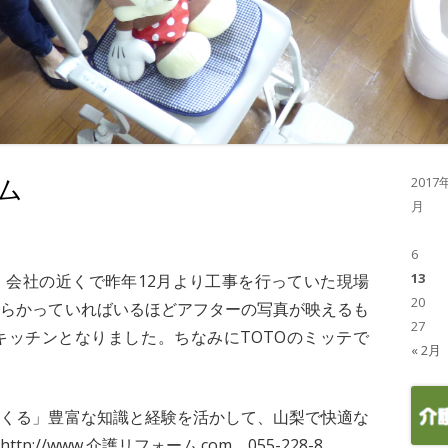
ム
2017
月
6
13
、会社の近くで昨年12月より工事を行っていた現場
20
散らかっていればいるほどアフターの写真が映えるも
27
キッチンとなりました。ちなみにTOTOのミッテで
« 2月
つくる」豊富な知識と経験を活かして、山梨で快適な
//www.介護リフォーム.com 055-228-8