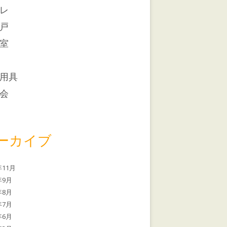
レ
戸
室
用具
会
ーカイブ
年11月
年9月
年8月
年7月
年6月