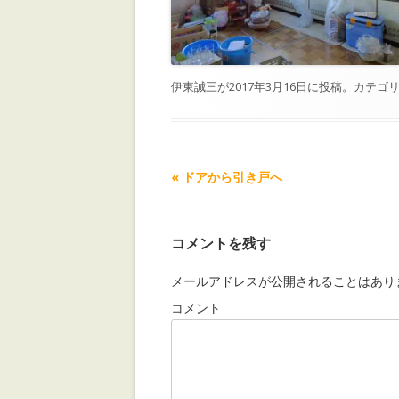
伊東誠三
が
2017年3月16日
に投稿。カテゴリ
記事ナビゲーション
«
ドアから引き戸へ
コメントを残す
メールアドレスが公開されることはあり
コメント