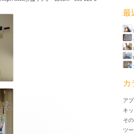
最
カ
アプ
キッ
その
ツー