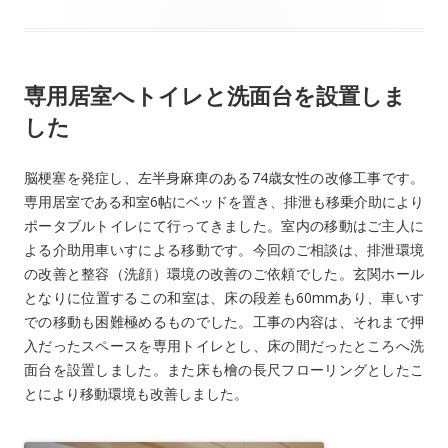
専用居室へトイレと洗面台を設置しま
した
脳梗塞を発症し、左半身麻痺のある74歳女性の改修工事です。
専用居室である和室6帖にベッドを置き、排泄も移乗介助により
ポータブルトイレにて行ってきました。室内の移動はご主人に
よる介助用車いすによる移動です。今回のご相談は、排泄環境
の改善と整容（洗顔）環境の改善のご依頼でした。玄関ホール
となりに位置するこの和室は、床の段差も60mmあり、車いす
での移動も困難極めるものでした。工事の内容は、それまで押
入だったスペースを専用トイレとし、床の間だったところへ洗
面台を設置しました。また床も檜の長尺フローリングとしたこ
とにより移動環境も改善しました。