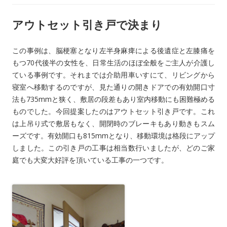
アウトセット引き戸で決まり
この事例は、脳梗塞となり左半身麻痺による後遺症と左膝痛を
もつ70代後半の女性を、日常生活のほぼ全般をご主人が介護し
ている事例です。それまでは介助用車いすにて、リビングから
寝室へ移動するのですが、見た通りの開きドアでの有効開口寸
法も735mmと狭く、敷居の段差もあり室内移動にも困難極める
ものでした。今回提案したのはアウトセット引き戸です。これ
は上吊り式で敷居もなく、開閉時のブレーキもあり動きもスム
ーズです。有効開口も815mmとなり、移動環境は格段にアップ
しました。この引き戸の工事は相当数行いましたが、どのご家
庭でも大変大好評を頂いている工事の一つです。