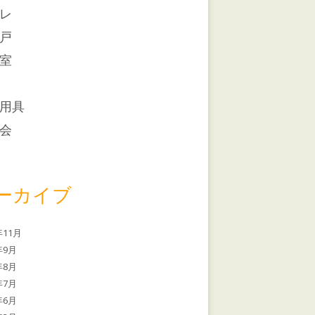
レ
戸
室
用具
会
ーカイブ
年11月
年9月
年8月
年7月
年6月