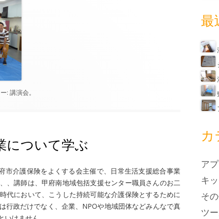
最
ー:
講演会
。
カ
業について学ぶ
アプ
甲府市介護保険をよくする会主催で、日常生活支援総合事業
キッ
、、講師は、甲府南地域包括支援センター職員さんのお二
時代において、こうした持続可能な介護保険とするために
その
は行政だけでなく、企業、NPOや地域団体などみんなで真
ツー
といけません。