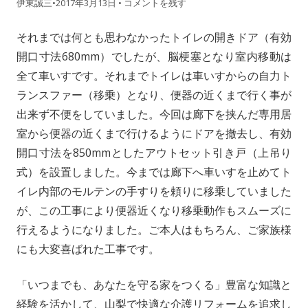
伊東誠三
•
2017年3月13日
•
コメントを残す
それまでは何とも思わなかったトイレの開きドア（有効
開口寸法680mm）でしたが、脳梗塞となり室内移動は
全て車いすです。それまでトイレは車いすからの自力ト
ランスファー（移乗）となり、便器の近くまで行く事が
出来ず不便をしていました。今回は廊下を挟んだ専用居
室から便器の近くまで行けるようにドアを撤去し、有効
開口寸法を850mmとしたアウトセット引き戸（上吊り
式）を設置しました。今までは廊下へ車いすを止めてト
イレ内部のモルテンの手すりを頼りに移乗していました
が、この工事により便器近くなり移乗動作もスムーズに
行えるようになりました。ご本人はもちろん、ご家族様
にも大変喜ばれた工事です。
「いつまでも、あなたを守る家をつくる」豊富な知識と
経験を活かして、山梨で快適な介護リフォームを追求し