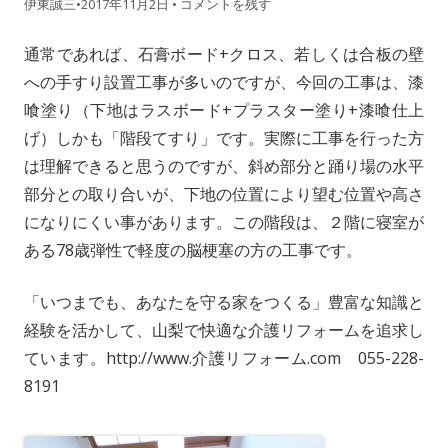
伊東誠三
•
2017年11月2日
•
コメントを残す
通常であれば、石膏ボード+クロス、若しくは合板の壁
への手すり設置工事が多いのですが、今回の工事は、漆
喰塗り（下地はラスボード+プラスター塗り+漆喰仕上
げ）しかも「階段てすり」です。実際に工事を行った方
は理解できると思うのですが、斜め部分と踊り場の水平
部分との取り合いが、下地の位置により望む位置や高さ
になりにくい事があります。この階段は、２階に寝室が
ある78歳弾性で軽度の脳梗塞の方の工事です。
「いつまでも、あなたを守る家をつくる」豊富な知識と
経験を活かして、山梨で快適な介護リフォームを追求し
ています。http://www.介護リフォーム.com 055-228-
8191