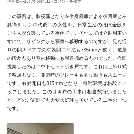
伊東誠三
•
2017年6月15日
•
コメントを残す
この事例は、脳梗塞となり左半身麻痺による後遺症と左
膝痛をもつ70代後半の女性を、日常生活のほぼ全般を
ご主人が介護している事例です。それまでは介助用車い
すにて、リビングから寝室へ移動するのですが、見た通
りの開きドアでの有効開口寸法も735mmと狭く、敷居
の段差もあり室内移動にも困難極めるものでした。今回
提案したのはアウトセット引き戸です。これは上吊り式
で敷居もなく、開閉時のブレーキもあり動きもスムーズ
です。有効開口も815mmとなり、移動環境は格段にア
ップしました。この引き戸の工事は相当数行いました
が、どのご家庭でも大変大好評を頂いている工事の一つ
です。