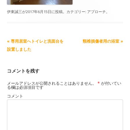
伊東誠三
が
2017年6月15日
に投稿。カテゴリー:
アプローチ
。
記事ナビゲーション
«
専用居室へトイレと洗面台を
頸椎損傷者用の浴室
»
設置しました
コメントを残す
メールアドレスが公開されることはありません。
*
が付いてい
る欄は必須項目です
コメント