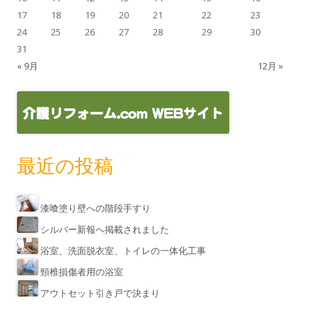
17
18
19
20
21
22
23
24
25
26
27
28
29
30
31
« 9月
12月 »
最近の投稿
漆喰塗り壁への階段手すり
シルバー新報へ掲載されました
浴室、洗面脱衣室、トイレの一体化工事
頸椎損傷者用の浴室
アウトセット引き戸で決まり