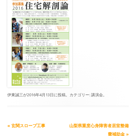
伊東誠三
が
2016年4月13日
に投稿。カテゴリー:
講演会
。
記事ナビゲーション
«
玄関スロープ工事
山梨県重度心身障害者居室整備
費補助金
»