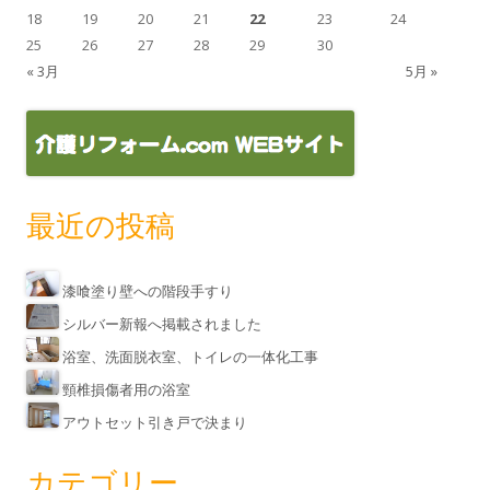
18
19
20
21
22
23
24
25
26
27
28
29
30
« 3月
5月 »
最近の投稿
漆喰塗り壁への階段手すり
シルバー新報へ掲載されました
浴室、洗面脱衣室、トイレの一体化工事
頸椎損傷者用の浴室
アウトセット引き戸で決まり
カテゴリー