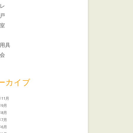
レ
戸
室
用具
会
ーカイブ
年11月
年9月
年8月
年7月
年6月