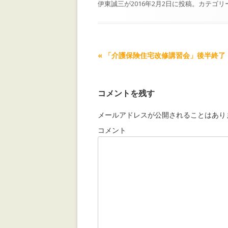
伊東誠三
が
2016年2月2日
に投稿。カテゴリ
記事ナビゲーション
«
「介護保険住宅改修講習会」後半終了
コメントを残す
メールアドレスが公開されることはあり
コメント