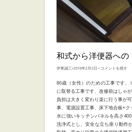
和式から洋便器への
伊東誠三
•
2016年2月2日
•
コメントを残す
86歳（女性）のための工事です
に取替る工事です、改修前はしゃ
負担は大きく変わり楽に行う事が
事、電源設置工事、床下地合板+ク
水に強いキッチンパネルを高さ40
洗浄式とし、安全な立ち座り動作