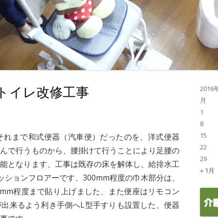
トイレ改修工事
2016
月
1
8
15
、それまで和式便器（汽車便）だったのを、洋式便器
22
がんで行うものから、腰掛けて行うことにより足腰の
29
可能となります、工事は既存の床を解体し、給排水工
« 1月
ッションフロアーです、300mm程度の巾木部分は、
0mm程度まで貼り上げました、また便座はリモコン
が出来るよう利き手側へL型手すりも設置した、便器