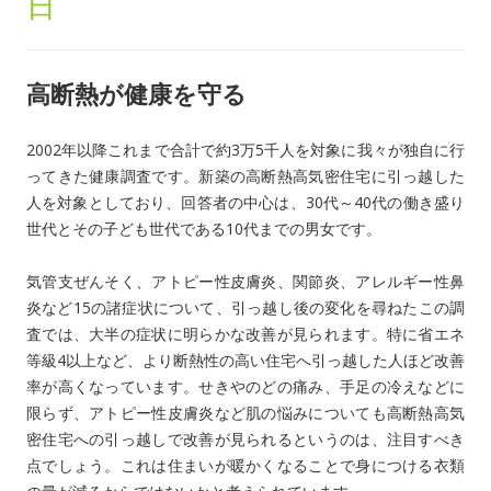
日
高断熱が健康を守る
2002年以降これまで合計で約3万5千人を対象に我々が独自に行
ってきた健康調査です。新築の高断熱高気密住宅に引っ越した
人を対象としており、回答者の中心は、30代～40代の働き盛り
世代とその子ども世代である10代までの男女です。
気管支ぜんそく、アトピー性皮膚炎、関節炎、アレルギー性鼻
炎など15の諸症状について、引っ越し後の変化を尋ねたこの調
査では、大半の症状に明らかな改善が見られます。特に省エネ
等級4以上など、より断熱性の高い住宅へ引っ越した人ほど改善
率が高くなっています。せきやのどの痛み、手足の冷えなどに
限らず、アトピー性皮膚炎など肌の悩みについても高断熱高気
密住宅への引っ越しで改善が見られるというのは、注目すべき
点でしょう。これは住まいが暖かくなることで身につける衣類