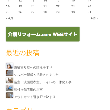
11
12
13
14
15
16
17
18
19
20
21
22
23
24
25
26
27
28
29
30
31
« 4月
6月 »
最近の投稿
漆喰塗り壁への階段手すり
シルバー新報へ掲載されました
浴室、洗面脱衣室、トイレの一体化工事
頸椎損傷者用の浴室
アウトセット引き戸で決まり