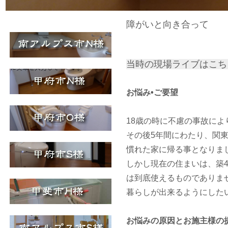
障がいと向き合っ
当時の現場ライブは
お悩み•ご要望
18歳の時に不慮の事故に
その後5年間にわたり、関
慣れた家に帰る事となりま
しかし現在の住まいは、築
は到底使えるものでありま
暮らしが出来るようにした
お悩みの原因とお施主様の