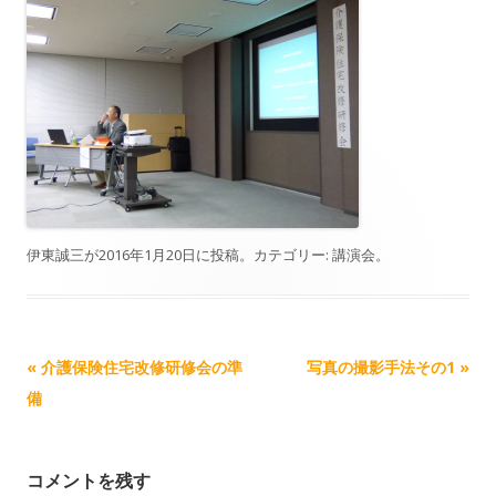
伊東誠三
が
2016年1月20日
に投稿。カテゴリー:
講演会
。
記事ナビゲーション
«
介護保険住宅改修研修会の準
写真の撮影手法その1
»
備
コメントを残す